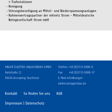
> Trafostationen
Reinigung
Einverständnis-Cookie
Störungsbeseitigung an Mittel- und Niederspannungsanlagen
Rahmenvertragspartner der mitnetz Strom - Mitteldeutsche
Name:
Netzgesellschaft Strom mbH
cookie_consent
Zweck:
Dieser Cookie speichert die ausgewählten Einverständnis-Optionen
des Benutzers
Cookie Laufzeit:
1 Jahr
UNGER ELEKTRO-ANLAGENBAU GMBH
Telefon
+49 (0)3733 6908-0
Karlstraße 11
Fax
+49 (0)3733 6908-37
09456 Annaberg-Buchholz
E-Mail
info
@
unger-
elektroanlagenbau.de
Kontakt
So finden Sie uns
AGB
Impressum | Datenschutz