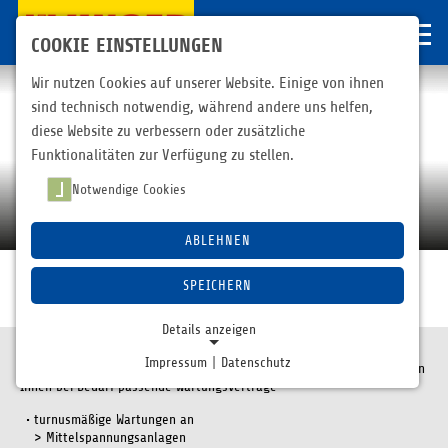
COOKIE EINSTELLUNGEN
Wir nutzen Cookies auf unserer Website. Einige von ihnen
sind technisch notwendig, während andere uns helfen,
diese Website zu verbessern oder zusätzliche
Funktionalitäten zur Verfügung zu stellen.
Notwendige Cookies
Wir haben Anschluss zu modernsten
Fertigungstechnologien
ABLEHNEN
SPEICHERN
Netzbau
Service / Wartung
Details anzeigen
Impressum
|
Datenschutz
Wir führen verschiedene Wartungs- und Servicearbeiten aus und bieten
NOTWENDIGE COOKIES
Ihnen bei Bedarf passende Wartungsverträge
Notwendige Cookies ermöglichen grundlegende
turnusmäßige Wartungen an
Funktionen und sind für die einwandfreie Funktion der
> Mittelspannungsanlagen
Website erforderlich.