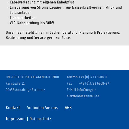
Kabelverlegung mit eigenen Kabelpflug
Einspeisung von Stromerzeugern, wie Wasserkraftwerken, Wind- und
Einverständnis-Cookie
Solaranlagen
Tiefbauarbeiten
Name:
VLF-Kabelprüfung bis 30kV
cookie_consent
Unser Team steht Ihnen in Sachen Beratung, Planung & Projektierung,
Zweck:
Realisierung und Service gern zur Seite.
Dieser Cookie speichert die ausgewählten Einverständnis-Optionen
des Benutzers
Cookie Laufzeit:
1 Jahr
UNGER ELEKTRO-ANLAGENBAU GMBH
Telefon
+49 (0)3733 6908-0
Karlstraße 11
Fax
+49 (0)3733 6908-37
09456 Annaberg-Buchholz
E-Mail
info
@
unger-
elektroanlagenbau.de
Kontakt
So finden Sie uns
AGB
Impressum | Datenschutz