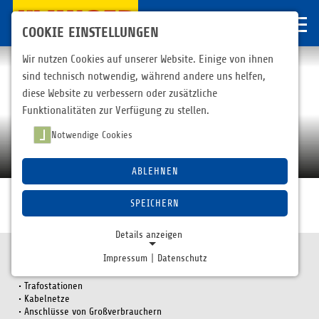
COOKIE EINSTELLUNGEN
Wir nutzen Cookies auf unserer Website. Einige von ihnen
sind technisch notwendig, während andere uns helfen,
diese Website zu verbessern oder zusätzliche
Funktionalitäten zur Verfügung zu stellen.
Notwendige Cookies
Wir haben Anschluss zu modernsten
Fertigungstechnologien
ABLEHNEN
SPEICHERN
Netzbau
Details anzeigen
Impressum
|
Datenschutz
Zu unseren Haupttätigkeitsfeldern gehören im Bereich Netzbau:
NOTWENDIGE COOKIES
Notwendige Cookies ermöglichen grundlegende
Trafostationen
Kabelnetze
Funktionen und sind für die einwandfreie Funktion der
Anschlüsse von Großverbrauchern
Website erforderlich.