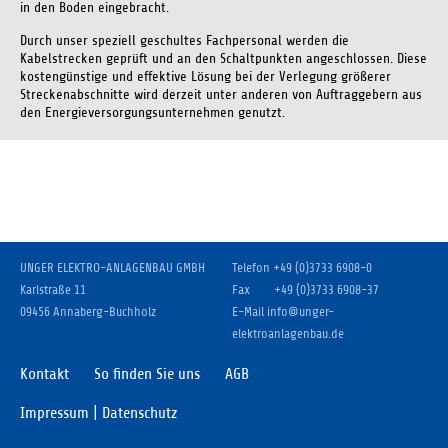
in den Boden eingebracht.
Einverständnis-Cookie
Durch unser speziell geschultes Fachpersonal werden die
Kabelstrecken geprüft und an den Schaltpunkten angeschlossen. Diese
Name:
kostengünstige und effektive Lösung bei der Verlegung größerer
cookie_consent
Streckenabschnitte wird derzeit unter anderen von Auftraggebern aus
den Energieversorgungsunternehmen genutzt.
Zweck:
Dieser Cookie speichert die ausgewählten Einverständnis-Optionen
des Benutzers
Cookie Laufzeit:
1 Jahr
UNGER ELEKTRO-ANLAGENBAU GMBH
Telefon
+49 (0)3733 6908-0
Karlstraße 11
Fax
+49 (0)3733 6908-37
09456 Annaberg-Buchholz
E-Mail
info
@
unger-
elektroanlagenbau.de
Kontakt
So finden Sie uns
AGB
Impressum | Datenschutz