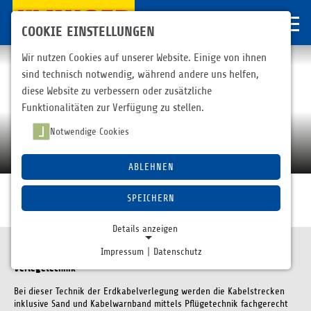
COOKIE EINSTELLUNGEN
Wir nutzen Cookies auf unserer Website. Einige von ihnen
sind technisch notwendig, während andere uns helfen,
diese Website zu verbessern oder zusätzliche
Funktionalitäten zur Verfügung zu stellen.
Notwendige Cookies
Effektiv und kostengünstig – unsere
bewährte Montan-Technik
ABLEHNEN
SPEICHERN
Netzbau
Kabelpflug
Details anzeigen
Impressum
|
Datenschutz
Erdkabelverlegung mit der betriebseigenen Kabelpflug-
NOTWENDIGE COOKIES
Verlegetechnik
Notwendige Cookies ermöglichen grundlegende
Bei dieser Technik der Erdkabelverlegung werden die Kabelstrecken
Funktionen und sind für die einwandfreie Funktion der
inklusive Sand und Kabelwarnband mittels Pflügetechnik fachgerecht
Website erforderlich.