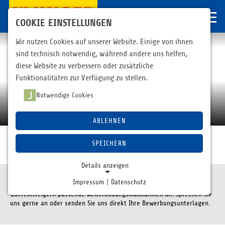
COOKIE EINSTELLUNGEN
Wir nutzen Cookies auf unserer Website. Einige von ihnen
sind technisch notwendig, während andere uns helfen,
diese Website zu verbessern oder zusätzliche
Funktionalitäten zur Verfügung zu stellen.
Notwendige Cookies
Ausbildung mit Spannung, Köpfchen und
Perspektive
ABLEHNEN
SPEICHERN
Karriere
Umschulung
Details anzeigen
Impressum
|
Datenschutz
In Zusammenarbeit mit der Agentur für Arbeit bieten wir
NOTWENDIGE COOKIES
Quereinsteigern passende Weiterbildungsmaßnahmen an. Sprechen Sie
Notwendige Cookies ermöglichen grundlegende
uns gerne an oder senden Sie uns direkt Ihre Bewerbungsunterlagen.
Funktionen und sind für die einwandfreie Funktion der
Website erforderlich.