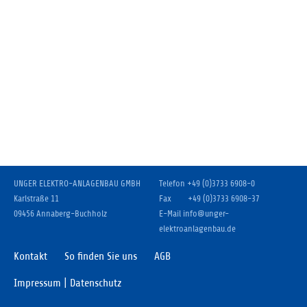
Einverständnis-Cookie
Name:
cookie_consent
Zweck:
Dieser Cookie speichert die ausgewählten Einverständnis-Optionen
des Benutzers
Cookie Laufzeit:
1 Jahr
UNGER ELEKTRO-ANLAGENBAU GMBH
Telefon
+49 (0)3733 6908-0
Karlstraße 11
Fax
+49 (0)3733 6908-37
09456 Annaberg-Buchholz
E-Mail
info
@
unger-
elektroanlagenbau.de
Kontakt
So finden Sie uns
AGB
Impressum | Datenschutz